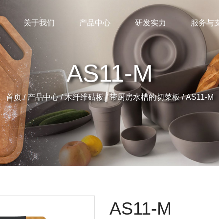
关于我们
产品中心
研发实力
服务与
AS11-M
首页
/
产品中心
/
木纤维砧板
/
带厨房水槽的切菜板
/
AS11-M
AS11-M