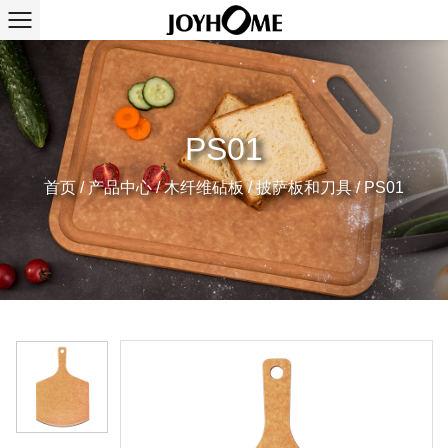
PS01
首页
/
产品中心
/
木纤维砧板
/
披萨板和刀具
/
PS01