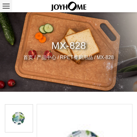
MX-828
首页
/
产品中心
/
RPET餐厨用品
/
MX-828