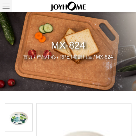
MX-824
首页
/
产品中心
/
RPET餐厨用品
/
MX-824