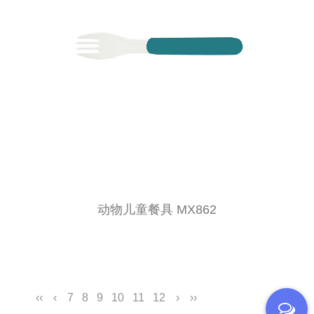
动物儿童餐具 MX862
‹‹
‹
7
8
9
10
11
12
›
››