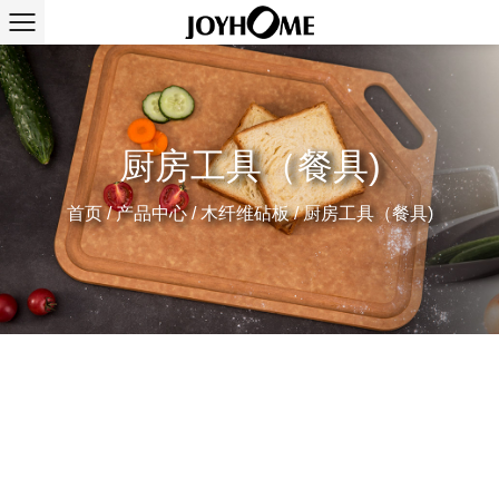
厨房工具（餐具)
首页
/
产品中心
/
木纤维砧板
/
厨房工具（餐具)