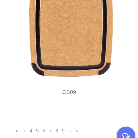
CS09
‹‹
‹
4
5
6
7
8
9
›
››